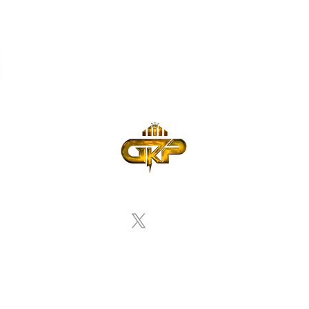
p
Depertments & Services
Blog
Events
Send You